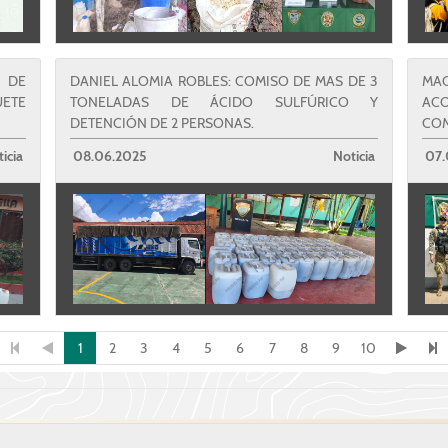
 DE
DANIEL ALOMIA ROBLES: COMISO DE MAS DE 3
MAC
UETE
TONELADAS DE ÁCIDO SULFÚRICO Y
AC
DETENCIÓN DE 2 PERSONAS.
COM
icia
08.06.2025
Noticia
07.
1
2
3
4
5
6
7
8
9
10