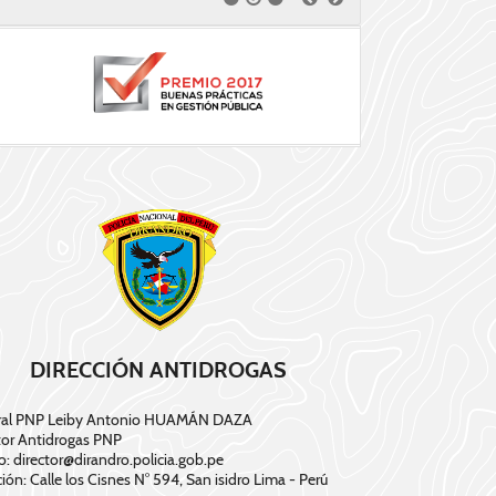
DIRECCIÓN ANTIDROGAS
ral PNP Leiby Antonio HUAMÁN DAZA
tor Antidrogas PNP
o: director@dirandro.policia.gob.pe
ción: Calle los Cisnes N° 594, San isidro Lima - Perú