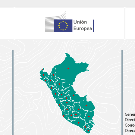
Gene
Direc
Corre
Direc